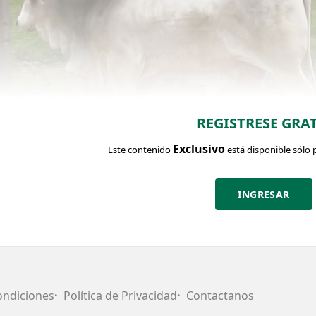
REGISTRESE GRAT
Exclusivo
Este contenido
está disponible sólo 
INGRESAR
CHA DEL LOTE
Identific
Categoría:
Edad:
Toros
25 meses
ondiciones
Política de Privacidad
Contactanos