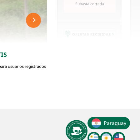
Subasta cerrada
OFERTAS RECIBIDAS
IS
41
para usuarios registrados
VISUALIZACIONES
ClicData
ador: #373533
Paraguay