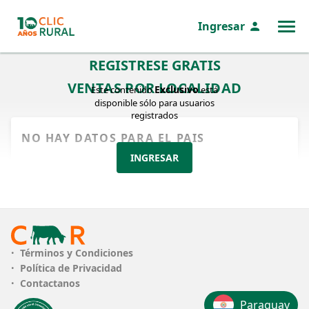
Ingresar
MENÚ
REGISTRESE GRATIS
VENTAS POR LOCALIDAD
Exclusivo
Este contenido
está
disponible sólo para usuarios
registrados
NO HAY DATOS PARA EL PAIS
INGRESAR
Términos y Condiciones
Política de Privacidad
Contactanos
Paraguay