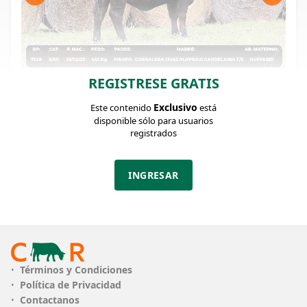
REGISTRESE GRATIS
FICHA DEL LOTE
Identificador: #373717
Exclusivo
Este contenido
está
disponible sólo para usuarios
registrados
Categoría:
Peso:
Terneras
435Kg.
INGRESAR
ESTABLECIMIENTO
GANADERA ARANDU
PLAZO
12 cuotas
RAZA
BRANGUS NEGRA
Términos y Condiciones
Política de Privacidad
Contactanos